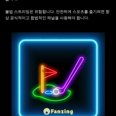
불법 스트리밍은 위험합니다. 안전하게 스포츠를 즐기려면 항
상 공식적이고 합법적인 채널을 사용해야 합니다.