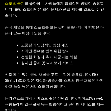
스포츠 중계
를 좋아하는 사람들에게 합법적인 방법이 중요합
니다. 불법 스트리밍은 법적 문제와 품질 저하를 일으킬 수 있
습니다.
공식 채널을 통해 스포츠를 보는 것이 좋습니다. 이 방법은 다
음과 같은 이점이 있습니다:
고품질의 안정적인 영상 제공
저작권 준수로 법적 위험 방지
선명한 화질과 추가 제공되는 해설
실시간 중계 및 다시보기 서비스
신뢰할 수 있는 공식 채널을 고르는 것이 중요합니다. KBS,
SBS, JTBC와 같은 지상파 방송사와 스포츠 전문 채널은 안전
하고 품질 높은 서비스를 제공합니다.
온라인 스트리밍 서비스도 좋은 선택입니다. 웨이브(Wavve),
쿠팡플레이 같은 플랫폼은 합법적이고 편리한 서비스를 제공
합니다.