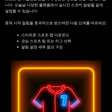
니다. 오늘날 다양한 플랫폼에서 실시간 스코어 알림을 쉽게
설정할 수 있습니다.
중계 시작 알림을 효과적으로 받으려면 다음 단계를 따르세요:
스마트폰 스포츠 앱 다운로드
관심 스포츠 팀 또는 리그 선택
알림 설정 세부 옵션 구성