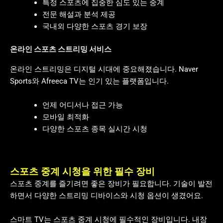
특정 스포츠에 집중한 심도 있는 중계
전문 해설과 분석 제공
국내외 다양한 스포츠 경기 보장
온라인 스포츠 스트리밍 서비스
온라인 스트리밍은 디지털 시대에 중요해졌습니다. Naver
Sports와 Afreeca TV는 인기 있는 플랫폼입니다.
언제 어디서나 접근 가능
모바일 최적화
다양한 스포츠 종목 실시간 시청
스포츠 중계 시청을 위한 필수 장비
스포츠 중계를 즐기려면 좋은 장비가 필요합니다. 기술이 발전
하면서 다양한 스트리밍 디바이스와 시청 옵션이 생겼어요.
스마트 TV는 스포츠 중계 시청에 필수적인 장비입니다. 내장