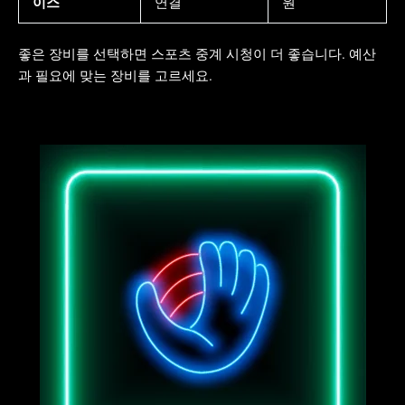
이스
연결
원
좋은 장비를 선택하면 스포츠 중계 시청이 더 좋습니다. 예산
과 필요에 맞는 장비를 고르세요.