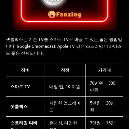
셋톱박스는 기존 TV를 스마트 TV로 바꿀 수 있는 좋은 방법입
니다. Google Chromecast, Apple TV 같은 스트리밍 디바이스
도 좋은 선택입니다.
장비
장점
가격대
70만원 – 300
스마트 TV
내장 앱, 4K 지원
만원
저렴한 업그레이
5만원 – 20만
셋톱박스
드
원
스트리밍 디바
휴대성, 다양한
3만원 – 15만