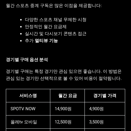
월간 스포츠 중계 구독은 많은 이점을 제공합니다:
다양한 스포츠 채널 무제한 시청
안정적인 월간 요금제
실시간 및 다시보기 콘텐츠 접근
추가
멀티뷰 기능
경기별 구매 옵션 분석
경기별 구매는 특정 경기만 관심 있으면 좋습니다. 이 방법은
관심 있는 경기만 선택적으로 볼 수 있어 비용이 절약됩니다.
서비스명
월간 요금
경기별 가격
SPOTV NOW
14,900원
4,900원
올레tv 모바일
12,500원
3,500원