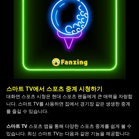
스마트 TV에서 스포츠 중계 시청하기
대화면 스포츠 시청은 현대 스포츠 팬들에게 큰 매력을 자랑합
니다. 스마트 TV를 사용하면 집에서 경기장 같은 생생한 중계
를 즐길 수 있습니다.
스마트 TV
스포츠 앱을 통해 다양한 스포츠 중계를 쉽게 볼 수
있습니다. 최신 스마트 TV는 다음과 같은 기능을 제공합니다: