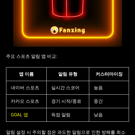
주요 스포츠 알림 앱 비교:
앱 이름
알림 유형
커스터마이징
네이버 스포츠
실시간 스코어
높음
카카오 스포츠
경기 시작/종료
중간
GOAL 앱
득점 알림
낮음
알림 설정 시 주의할 점은 과도한 알림으로 인한 방해를 최소